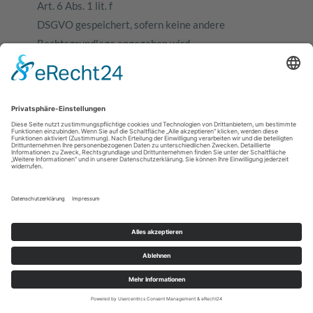
Art. 6 Abs. 1 lit. f
DSGVO gespeichert, sofern keine andere
Rechtsgrundlage angegeben wird.
Der Websitebetreiber hat ein berechtigtes
Interesse an der Speicherung von notwendigen
Cookies zur
technisch fehlerfreien und optimierten
Bereitstellung seiner Dienste. Sofern eine
Einwilligung zur
Speicherung von Cookies und vergleichbaren
Wiedererkennungstechnologien abgefragt wurde,
erfolgt die
Verarbeitung ausschließlich auf Grundlage dieser
Einwilligung (Art. 6 Abs. 1 lit. a DSGVO und § 25
Abs. 1
TDDDG); die Einwilligung ist jederzeit widerrufbar.